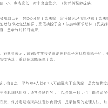
，傷口小、疼痛度低、術中出血量少。（謝武橋醫師提供）
，發現自己有一顆2公分的子宮肌瘤，當時醫師評估懷孕後子宮肌
壓迫膀胱導致無法解尿，恐需摘除子宮！芯惠轉而求助林口長庚
術，患者終於找回健康。
。她興奮表示，姊姊5年前接受傳統腹腔鏡子宮肌瘤摘除手術，
恢復快速，重點是還能保住子宮。
3成，換言之，平均每4人就有1人可能罹患子宮肌瘤，是女性骨
平滑肌細胞組成，通常是良性的，可以是單一顆，也可能是多發
症狀。保持定期追蹤與注意飲食習慣，是最恰當的處理方法。如