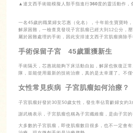
▲達文西手術能模擬人類手指進行360度的靈活動作
一名45歲的職業婦女芯惠（化名），十年前生寶寶時
解尿困難，一檢查竟發現子宮肌瘤已經大到12公分，
屬於困難處理的手術，因此安排達文西子宮肌瘤摘除手
手術保留子宮 45歲重獲新生
手術隔天，芯惠就能夠下床活動自如，解尿也恢復正常
隊，並能使用最新的技術治療，真的是太幸運了。不僅
女性常見疾病 子宮肌瘤如何治療？
子宮肌瘤好發於30至50歲女性，發生率佔育齡婦女約
謝武橋表示，子宮肌瘤也稱為子宮纖維瘤，是由子宮的
大多數的子宮肌瘤，即使肌瘤數目很多，也不一定會有
治療，現在微創手術是治療趨勢。